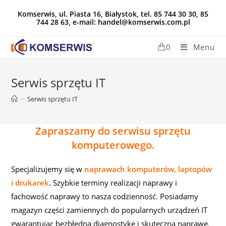
Koniec
Komserwis, ul. Piasta 16, Białystok, tel. 85 744 30 30, 85
treści
744 28 63, e-mail: handel@komserwis.com.pl
0
Menu
Serwis sprzętu IT
>
Serwis sprzętu IT
Zapraszamy do serwisu sprzętu
komputerowego.
Specjalizujemy się w
naprawach komputerów, laptopów
i drukarek
.
Szybkie terminy realizacji naprawy i
fachowość naprawy to nasza codzienność. Posiadamy
magazyn części zamiennych do popularnych urządzeń IT
gwarantując bezbłędną diagnostykę i skuteczną naprawę.