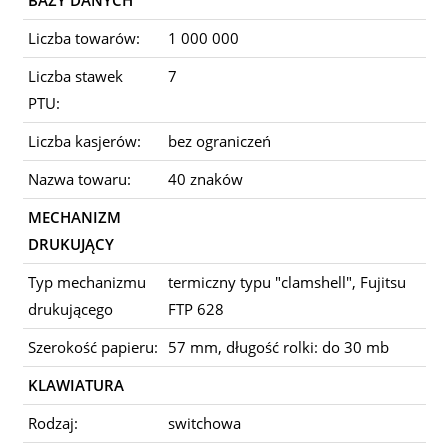
BAZY DANYCH
Liczba towarów:
1 000 000
Liczba stawek
7
PTU:
Liczba kasjerów:
bez ograniczeń
Nazwa towaru:
40 znaków
MECHANIZM
DRUKUJĄCY
Typ mechanizmu
termiczny typu "clamshell", Fujitsu
drukującego
FTP 628
Szerokość papieru:
57 mm, długość rolki: do 30 mb
KLAWIATURA
Rodzaj:
switchowa