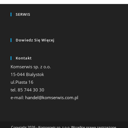
SERWIS
Dowiedz Się Więcej
Kontakt
Komserwis sp. z o.o.
15-044 Bialystok
ul.Piasta 16
tel. 85 744 30 30
e-mail:
handel@komserwis.com.pl
Copyright 2026 - Komserwis sp. z o.o. Wszelkie prawa zastrzeżone.