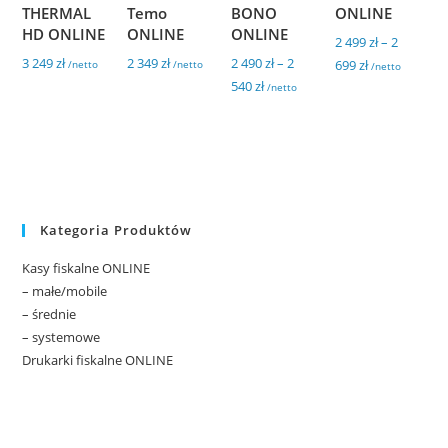
THERMAL
Temo
BONO
ONLINE
HD ONLINE
ONLINE
ONLINE
2 499
zł
–
2
3 249
zł
2 349
zł
2 490
zł
–
2
699
zł
/netto
/netto
/netto
540
zł
/netto
Kategoria Produktów
Kasy fiskalne ONLINE
– małe/mobile
– średnie
– systemowe
Drukarki fiskalne ONLINE